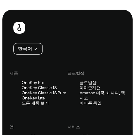
Sifu에 문의
보
행
인
한국어
제품
글로벌샵
OneKey Pro
글로벌샵
OneKey Classic 1S
아마존재팬
OneKey Classic 1S Pure
Amazon 미국, 캐나다, 멕
OneKey Lite
시코
모든 제품 보기
아마존 독일
앱
서비스