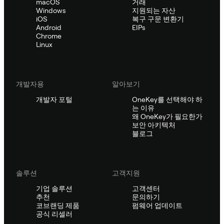
macOS
거래
Windows
지원되는 자산
iOS
복구 구문 변환기
Android
EIPs
Chrome
Linux
개발자용
알아보기
개발자 포털
OneKey를 선택해야 하
는 이유
왜 OneKey가 필요한가
보안 아키텍처
블로그
솔루션
고객지원
기업 솔루션
고객센터
추천
문의하기
코브랜딩 제품
펌웨어 업데이트
공식 리셀러