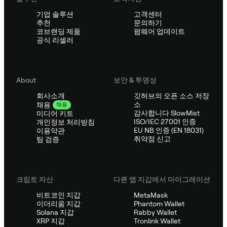
기업 솔루션
고객센터
추천
문의하기
코브랜딩 제품
펌웨어 업데이트
공식 리셀러
About
보안 & 투명성
회사소개
깃허브의 오픈 소스 저장
소
채용
채용
감사합니다 SlowMist
미디어 키트
ISO/IEC 27001 인증
개인정보 처리방침
EU NB 인증 (EN 18031)
이용약관
취약점 신고
팀 검증
크립토 자산
다른 앱 지갑에서 마이그레이션
비트코인 지갑
MetaMask
이더리움 지갑
Phantom Wallet
Solana 지갑
Rabby Wallet
XRP 지갑
Tronlink Wallet