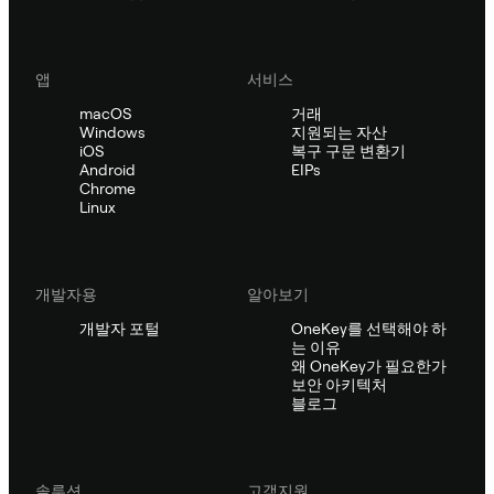
앱
서비스
macOS
거래
Windows
지원되는 자산
iOS
복구 구문 변환기
Android
EIPs
Chrome
Linux
개발자용
알아보기
개발자 포털
OneKey를 선택해야 하
는 이유
왜 OneKey가 필요한가
보안 아키텍처
블로그
솔루션
고객지원