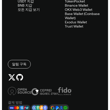
USDT 지갑
TokenPocket
BNB 지갑
Binance Wallet
모든 지갑 보기
OKX Web3 Wallet
Base Wallet (Coinbase
Wallet)
Exodus Wallet
Trust Wallet
알림 구독
결제 방법