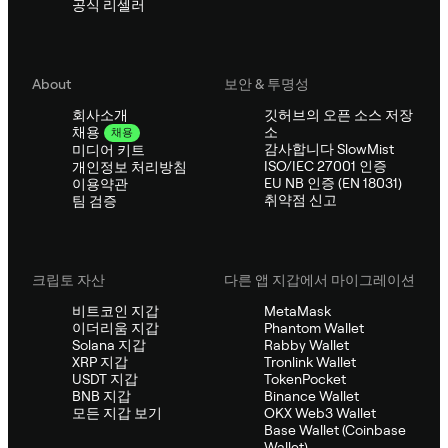
공식 리셀러
About
보안 & 투명성
회사소개
깃허브의 오픈 소스 저장
소
채용
채용
감사합니다 SlowMist
미디어 키트
ISO/IEC 27001 인증
개인정보 처리방침
EU NB 인증 (EN 18031)
이용약관
취약점 신고
팀 검증
크립토 자산
다른 앱 지갑에서 마이그레이션
비트코인 지갑
MetaMask
이더리움 지갑
Phantom Wallet
Solana 지갑
Rabby Wallet
XRP 지갑
Tronlink Wallet
USDT 지갑
TokenPocket
BNB 지갑
Binance Wallet
모든 지갑 보기
OKX Web3 Wallet
Base Wallet (Coinbase
Wallet)