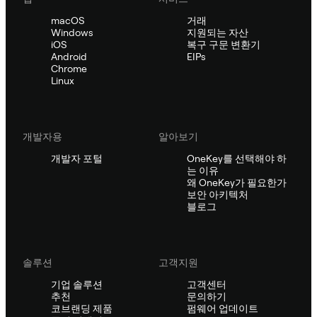
macOS
거래
Windows
지원되는 자산
iOS
복구 구문 변환기
Android
EIPs
Chrome
Linux
개발자용
알아보기
개발자 포털
OneKey를 선택해야 하
는 이유
왜 OneKey가 필요한가
보안 아키텍처
블로그
솔루션
고객지원
기업 솔루션
고객센터
추천
문의하기
코브랜딩 제품
펌웨어 업데이트