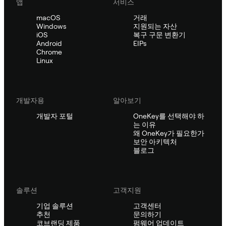
앱
서비스
macOS
거래
Windows
지원되는 자산
iOS
복구 구문 변환기
Android
EIPs
Chrome
Linux
개발자용
알아보기
개발자 포털
OneKey를 선택해야 하
는 이유
왜 OneKey가 필요한가
보안 아키텍처
블로그
솔루션
고객지원
기업 솔루션
고객센터
추천
문의하기
코브랜딩 제품
펌웨어 업데이트