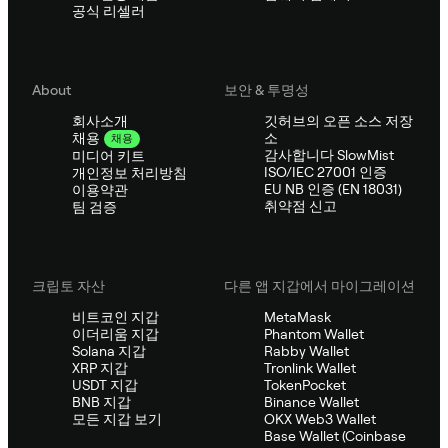
공식 리셀러
About
보안 & 투명성
회사소개
깃허브의 오픈 소스 저장
소
채용
채용
감사합니다 SlowMist
미디어 키트
ISO/IEC 27001 인증
개인정보 처리방침
EU NB 인증 (EN 18031)
이용약관
취약점 신고
팀 검증
크립토 자산
다른 앱 지갑에서 마이그레이션
비트코인 지갑
MetaMask
이더리움 지갑
Phantom Wallet
Solana 지갑
Rabby Wallet
XRP 지갑
Tronlink Wallet
USDT 지갑
TokenPocket
BNB 지갑
Binance Wallet
모든 지갑 보기
OKX Web3 Wallet
Base Wallet (Coinbase