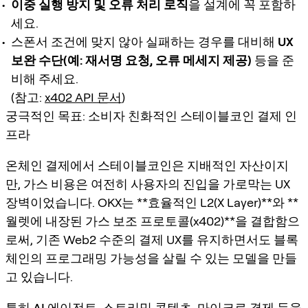
이중 실행 방지 및 오류 처리 로직
을 설계에 꼭 포함하
세요.
스폰서 조건에 맞지 않아 실패하는 경우를 대비해
UX
보완 수단(예: 재서명 요청, 오류 메세지 제공)
등을 준
비해 주세요.
(참고:
x402 API 문서
)
궁극적인 목표: 소비자 친화적인 스테이블코인 결제 인
프라
온체인 결제에서 스테이블코인은 지배적인 자산이지
만, 가스 비용은 여전히 사용자의 진입을 가로막는 UX
장벽이었습니다. OKX는 **효율적인 L2(X Layer)**와 **
월렛에 내장된 가스 보조 프로토콜(x402)**을 결합함으
로써, 기존 Web2 수준의 결제 UX를 유지하면서도 블록
체인의
프로그래밍 가능성
을 살릴 수 있는 모델을 만들
고 있습니다.
특히
AI 에이전트, 스트리밍 콘텐츠, 마이크로 결제
등을