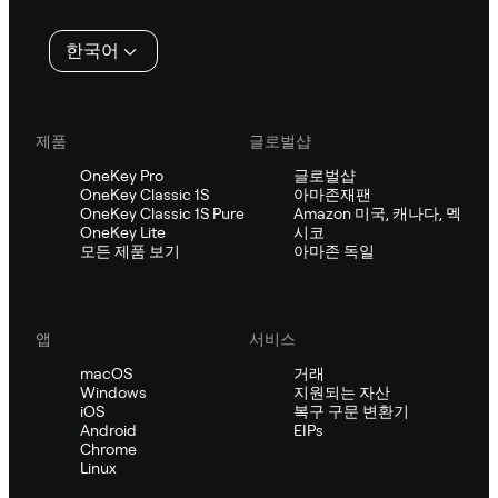
인
한국어
제품
글로벌샵
OneKey Pro
글로벌샵
OneKey Classic 1S
아마존재팬
OneKey Classic 1S Pure
Amazon 미국, 캐나다, 멕
OneKey Lite
시코
모든 제품 보기
아마존 독일
앱
서비스
macOS
거래
Windows
지원되는 자산
iOS
복구 구문 변환기
Android
EIPs
Chrome
Linux