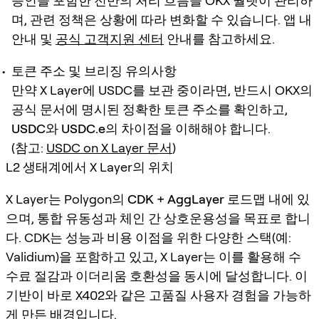
승인을 포함한 전반의 처리 흐름을 OKX 월렛이 관리하
며, 관련 정책은 상황에 따라 변화할 수 있습니다. 앱 내
안내 및
공식 고객지원 센터
안내를 참고하세요.
토큰 주소 및 브리징 유의사항
만약 X Layer에 USDC를 보관 중이라면, 반드시 OKX의
공식 문서에 명시된
정확한 토큰 주소
를 확인하고,
USDC와 USDC.e의 차이점
을 이해해야 합니다.
(참고:
USDC on X Layer 문서
)
L2 생태계에서 X Layer의 위치
X Layer는 Polygon의
CDK + AggLayer
로드맵 내에 있
으며,
통합 유동성과 체인 간 상호운용성
을 목표로 합니
다. CDK는 성능과 비용 이점을 위한 다양한 스택(예:
Validium)을 포함하고 있고, X Layer는 이를 활용해
수
수료 절감과 이더리움 호환성
을 동시에 달성합니다. 이
기반이 바로 X402와 같은 고품질 사용자 경험을 가능하
게 만든 배경입니다.