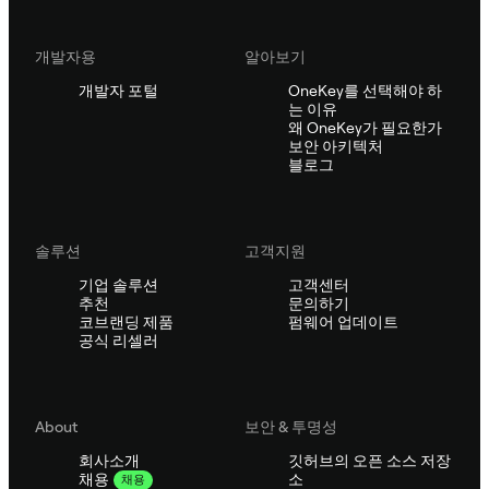
개발자용
알아보기
개발자 포털
OneKey를 선택해야 하
는 이유
왜 OneKey가 필요한가
보안 아키텍처
블로그
솔루션
고객지원
기업 솔루션
고객센터
추천
문의하기
코브랜딩 제품
펌웨어 업데이트
공식 리셀러
About
보안 & 투명성
회사소개
깃허브의 오픈 소스 저장
소
채용
채용