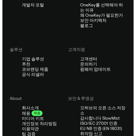
개발자 포털
OneKey를 선택해야 하
는 이유
왜 OneKey가 필요한가
보안 아키텍처
블로그
솔루션
고객지원
기업 솔루션
고객센터
추천
문의하기
코브랜딩 제품
펌웨어 업데이트
공식 리셀러
About
보안 & 투명성
회사소개
깃허브의 오픈 소스 저장
소
채용
채용
감사합니다 SlowMist
미디어 키트
ISO/IEC 27001 인증
개인정보 처리방침
EU NB 인증 (EN 18031)
이용약관
취약점 신고
팀 검증