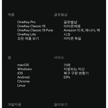
제품
글로벌샵
OneKey Pro
글로벌샵
OneKey Classic 1S
아마존재팬
OneKey Classic 1S Pure
Amazon 미국, 캐나다, 멕
OneKey Lite
시코
모든 제품 보기
아마존 독일
앱
서비스
macOS
거래
Windows
지원되는 자산
iOS
복구 구문 변환기
Android
EIPs
Chrome
Linux
개발자용
알아보기