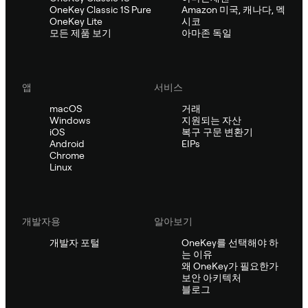
OneKey Classic 1S Pure
Amazon 미국, 캐나다, 멕
OneKey Lite
시코
모든 제품 보기
아마존 독일
앱
서비스
macOS
거래
Windows
지원되는 자산
iOS
복구 구문 변환기
Android
EIPs
Chrome
Linux
개발자용
알아보기
개발자 포털
OneKey를 선택해야 하
는 이유
왜 OneKey가 필요한가
보안 아키텍처
블로그