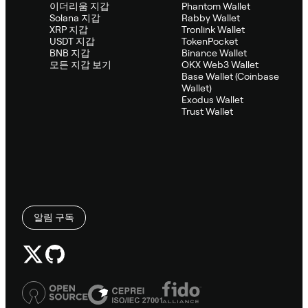
이더리움 지갑
Phantom Wallet
Solana 지갑
Rabby Wallet
XRP 지갑
Tronlink Wallet
USDT 지갑
TokenPocket
BNB 지갑
Binance Wallet
모든 지갑 보기
OKX Web3 Wallet
Base Wallet (Coinbase
Wallet)
Exodus Wallet
Trust Wallet
알림 구독