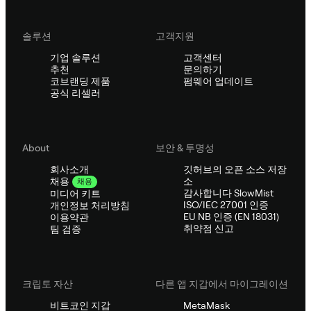
솔루션
고객지원
기업 솔루션
고객센터
추천
문의하기
코브랜딩 제품
펌웨어 업데이트
공식 리셀러
About
보안 & 투명성
회사소개
깃허브의 오픈 소스 저장
소
채용
채용
감사합니다 SlowMist
미디어 키트
ISO/IEC 27001 인증
개인정보 처리방침
EU NB 인증 (EN 18031)
이용약관
취약점 신고
팀 검증
크립토 자산
다른 앱 지갑에서 마이그레이션
비트코인 지갑
MetaMask