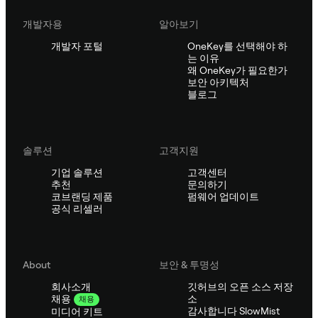
개발자용
알아보기
개발자 포털
OneKey를 선택해야 하
는 이유
왜 OneKey가 필요한가
보안 아키텍처
블로그
솔루션
고객지원
기업 솔루션
고객센터
추천
문의하기
코브랜딩 제품
펌웨어 업데이트
공식 리셀러
About
보안 & 투명성
회사소개
깃허브의 오픈 소스 저장
소
채용
채용
감사합니다 SlowMist
미디어 키트