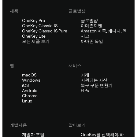
제품
글로벌샵
OneKey Pro
글로벌샵
OneKey Classic 1S
아마존재팬
OneKey Classic 1S Pure
Amazon 미국, 캐나다, 멕
OneKey Lite
시코
모든 제품 보기
아마존 독일
앱
서비스
macOS
거래
Windows
지원되는 자산
iOS
복구 구문 변환기
Android
EIPs
Chrome
Linux
개발자용
알아보기
개발자 포털
OneKey를 선택해야 하