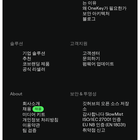
는 이유
왜 OneKey가 필요한가
보안 아키텍처
블로그
솔루션
고객지원
기업 솔루션
고객센터
추천
문의하기
코브랜딩 제품
펌웨어 업데이트
공식 리셀러
About
보안 & 투명성
회사소개
깃허브의 오픈 소스 저장
소
채용
채용
감사합니다 SlowMist
미디어 키트
ISO/IEC 27001 인증
개인정보 처리방침
EU NB 인증 (EN 18031)
이용약관
취약점 신고
팀 검증