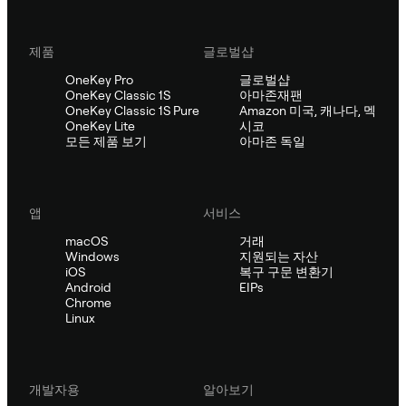
제품
글로벌샵
OneKey Pro
글로벌샵
OneKey Classic 1S
아마존재팬
OneKey Classic 1S Pure
Amazon 미국, 캐나다, 멕
OneKey Lite
시코
모든 제품 보기
아마존 독일
앱
서비스
macOS
거래
Windows
지원되는 자산
iOS
복구 구문 변환기
Android
EIPs
Chrome
Linux
개발자용
알아보기