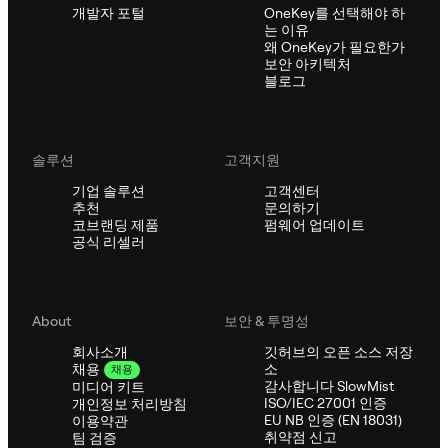
개발자 포털
OneKey를 선택해야 하
는 이유
왜 OneKey가 필요한가
보안 아키텍처
블로그
솔루션
고객지원
기업 솔루션
고객센터
추천
문의하기
코브랜딩 제품
펌웨어 업데이트
공식 리셀러
About
보안 & 투명성
회사소개
깃허브의 오픈 소스 저장
소
채용
채용
감사합니다 SlowMist
미디어 키트
ISO/IEC 27001 인증
개인정보 처리방침
EU NB 인증 (EN 18031)
이용약관
취약점 신고
팀 검증