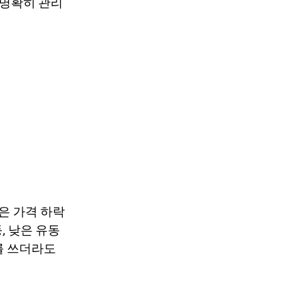
 명확히 관리
숏은 가격 하락
, 낮은 유동
s를 쓰더라도