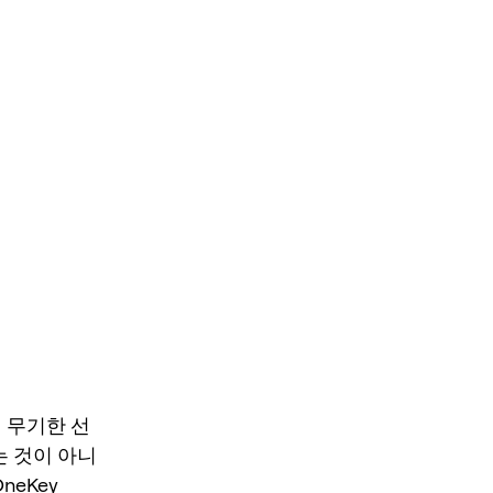
련 무기한 선
는 것이 아니
eKey