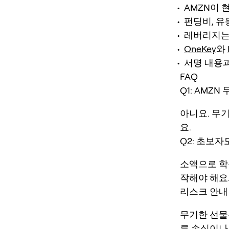
AMZN이 
펀딩비, 유
레버리지는
OneKey
와
서명 내용과
FAQ
Q1: AMZ
아니요. 무
요.
Q2: 초보자도
소액으로 학습
작해야 해요
리스크 안내
무기한 선물
른 손실이나 