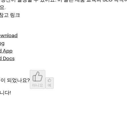
요.
 참고 링크
ownload
og
d App
d Docs
움이 되었나요?
아니요
예
니다!