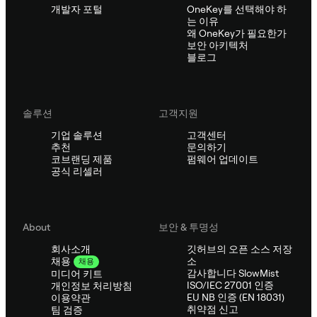
개발자 포털
OneKey를 선택해야 하
는 이유
왜 OneKey가 필요한가
보안 아키텍처
블로그
솔루션
고객지원
기업 솔루션
고객센터
추천
문의하기
코브랜딩 제품
펌웨어 업데이트
공식 리셀러
About
보안 & 투명성
회사소개
깃허브의 오픈 소스 저장
소
채용
채용
감사합니다 SlowMist
미디어 키트
ISO/IEC 27001 인증
개인정보 처리방침
EU NB 인증 (EN 18031)
이용약관
취약점 신고
팀 검증