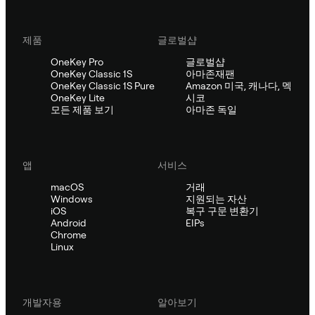
제품
글로벌샵
OneKey Pro
글로벌샵
OneKey Classic 1S
아마존재팬
OneKey Classic 1S Pure
Amazon 미국, 캐나다, 멕
OneKey Lite
시코
모든 제품 보기
아마존 독일
앱
서비스
macOS
거래
Windows
지원되는 자산
iOS
복구 구문 변환기
Android
EIPs
Chrome
Linux
개발자용
알아보기