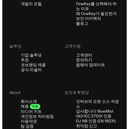
개발자 포털
OneKey를 선택해야 하
는 이유
왜 OneKey가 필요한가
보안 아키텍처
블로그
솔루션
고객지원
기업 솔루션
고객센터
추천
문의하기
코브랜딩 제품
펌웨어 업데이트
공식 리셀러
About
보안 & 투명성
회사소개
깃허브의 오픈 소스 저장
소
채용
채용
감사합니다 SlowMist
미디어 키트
ISO/IEC 27001 인증
개인정보 처리방침
EU NB 인증 (EN 18031)
이용약관
취약점 신고
팀 검증