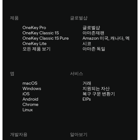
제품
글로벌샵
OneKey Pro
글로벌샵
OneKey Classic 1S
아마존재팬
OneKey Classic 1S Pure
Amazon 미국, 캐나다, 멕
OneKey Lite
시코
모든 제품 보기
아마존 독일
앱
서비스
macOS
거래
Windows
지원되는 자산
iOS
복구 구문 변환기
Android
EIPs
Chrome
Linux
개발자용
알아보기