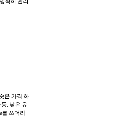
 명확히 관리
 숏은 가격 하
등, 낮은 유
ps를 쓰더라