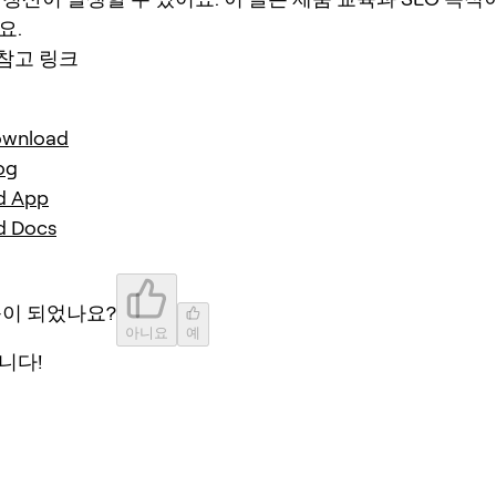
요.
 참고 링크
ownload
og
d App
d Docs
움이 되었나요?
아니요
예
니다!