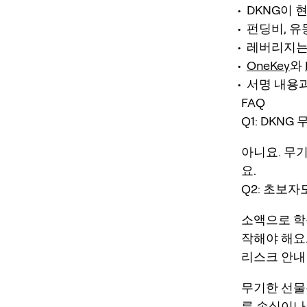
DKNG이 
펀딩비, 유
레버리지는
OneKey
와
서명 내용과
FAQ
Q1: DKNG
아니요. 무
요.
Q2: 초보자도
소액으로 학습
작해야 해요
리스크 안내
무기한 선물
른 손실이나 