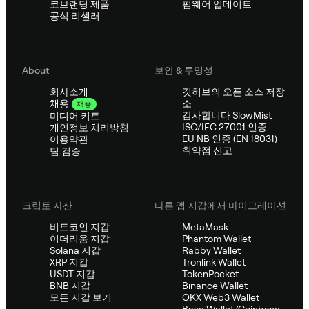
코브랜딩 제품
펌웨어 업데이트
공식 리셀러
About
보안 & 투명성
회사소개
깃허브의 오픈 소스 저장
소
채용
채용
감사합니다 SlowMist
미디어 키트
ISO/IEC 27001 인증
개인정보 처리방침
EU NB 인증 (EN 18031)
이용약관
취약점 신고
팀 검증
크립토 자산
다른 앱 지갑에서 마이그레이션
비트코인 지갑
MetaMask
이더리움 지갑
Phantom Wallet
Solana 지갑
Rabby Wallet
XRP 지갑
Tronlink Wallet
USDT 지갑
TokenPocket
BNB 지갑
Binance Wallet
모든 지갑 보기
OKX Web3 Wallet
Base Wallet (Coinbase