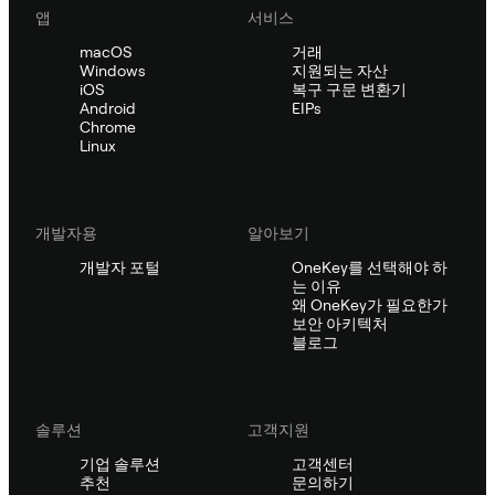
앱
서비스
macOS
거래
Windows
지원되는 자산
iOS
복구 구문 변환기
Android
EIPs
Chrome
Linux
개발자용
알아보기
개발자 포털
OneKey를 선택해야 하
는 이유
왜 OneKey가 필요한가
보안 아키텍처
블로그
솔루션
고객지원
기업 솔루션
고객센터
추천
문의하기