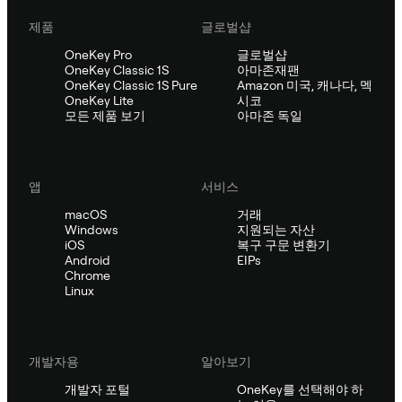
제품
글로벌샵
OneKey Pro
글로벌샵
OneKey Classic 1S
아마존재팬
OneKey Classic 1S Pure
Amazon 미국, 캐나다, 멕
OneKey Lite
시코
모든 제품 보기
아마존 독일
앱
서비스
macOS
거래
Windows
지원되는 자산
iOS
복구 구문 변환기
Android
EIPs
Chrome
Linux
개발자용
알아보기
개발자 포털
OneKey를 선택해야 하