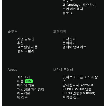
는 이유
왜 OneKey가 필요한가
보안 아키텍처
블로그
솔루션
고객지원
기업 솔루션
고객센터
추천
문의하기
코브랜딩 제품
펌웨어 업데이트
공식 리셀러
About
보안 & 투명성
회사소개
깃허브의 오픈 소스 저장
소
채용
채용
감사합니다 SlowMist
미디어 키트
ISO/IEC 27001 인증
개인정보 처리방침
EU NB 인증 (EN 18031)
이용약관
취약점 신고
팀 검증