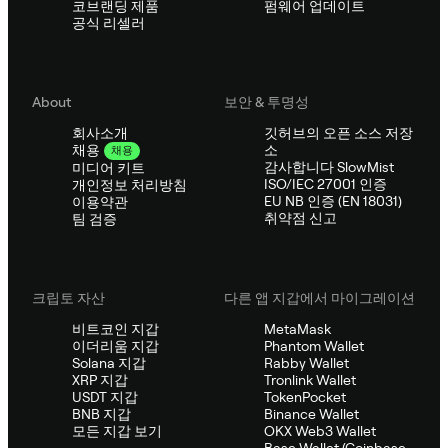
코브랜딩 제품
펌웨어 업데이트
공식 리셀러
About
보안 & 투명성
회사소개
깃허브의 오픈 소스 저장
소
채용
채용
감사합니다 SlowMist
미디어 키트
ISO/IEC 27001 인증
개인정보 처리방침
EU NB 인증 (EN 18031)
이용약관
취약점 신고
팀 검증
크립토 자산
다른 앱 지갑에서 마이그레이션
비트코인 지갑
MetaMask
이더리움 지갑
Phantom Wallet
Solana 지갑
Rabby Wallet
XRP 지갑
Tronlink Wallet
USDT 지갑
TokenPocket
BNB 지갑
Binance Wallet
모든 지갑 보기
OKX Web3 Wallet
Base Wallet (Coinbase