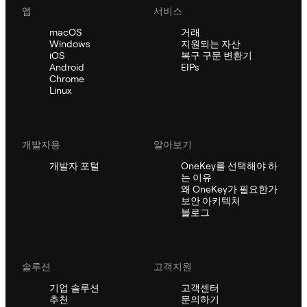
앱
서비스
macOS
거래
Windows
지원되는 자산
iOS
복구 구문 변환기
Android
EIPs
Chrome
Linux
개발자용
알아보기
개발자 포털
OneKey를 선택해야 하
는 이유
왜 OneKey가 필요한가
보안 아키텍처
블로그
솔루션
고객지원
기업 솔루션
고객센터
추천
문의하기