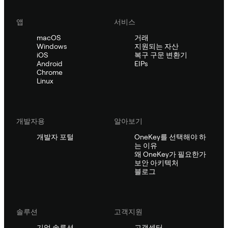
앱
서비스
macOS
거래
Windows
지원되는 자산
iOS
복구 구문 변환기
Android
EIPs
Chrome
Linux
개발자용
알아보기
개발자 포털
OneKey를 선택해야 하
는 이유
왜 OneKey가 필요한가
보안 아키텍처
블로그
솔루션
고객지원
기업 솔루션
고객센터