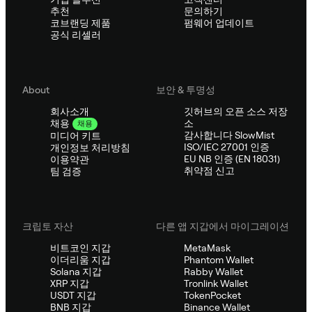
추천
문의하기
코브랜딩 제품
펌웨어 업데이트
공식 리셀러
About
보안 & 투명성
회사소개
깃허브의 오픈 소스 저장
소
채용
채용
감사합니다 SlowMist
미디어 키트
ISO/IEC 27001 인증
개인정보 처리방침
EU NB 인증 (EN 18031)
이용약관
취약점 신고
팀 검증
크립토 자산
다른 앱 지갑에서 마이그레이션
비트코인 지갑
MetaMask
이더리움 지갑
Phantom Wallet
Solana 지갑
Rabby Wallet
XRP 지갑
Tronlink Wallet
USDT 지갑
TokenPocket
BNB 지갑
Binance Wallet