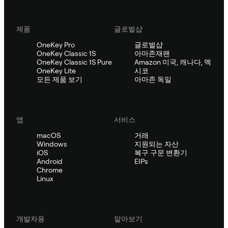
제품
글로벌샵
OneKey Pro
글로벌샵
OneKey Classic 1S
아마존재팬
OneKey Classic 1S Pure
Amazon 미국, 캐나다, 멕
OneKey Lite
시코
모든 제품 보기
아마존 독일
앱
서비스
macOS
거래
Windows
지원되는 자산
iOS
복구 구문 변환기
Android
EIPs
Chrome
Linux
개발자용
알아보기