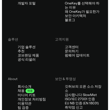
개발자 포털
OneKey를 선택해야 하
는 이유
왜 OneKey가 필요한가
보안 아키텍처
블로그
솔루션
고객지원
기업 솔루션
고객센터
추천
문의하기
코브랜딩 제품
펌웨어 업데이트
공식 리셀러
About
보안 & 투명성
회사소개
깃허브의 오픈 소스 저장
소
채용
채용
감사합니다 SlowMist
미디어 키트
ISO/IEC 27001 인증
개인정보 처리방침
EU NB 인증 (EN 18031)
이용약관
취약점 신고
팀 검증