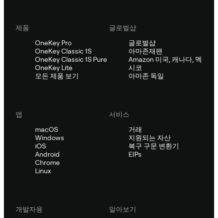
제품
글로벌샵
OneKey Pro
글로벌샵
OneKey Classic 1S
아마존재팬
OneKey Classic 1S Pure
Amazon 미국, 캐나다, 멕
OneKey Lite
시코
모든 제품 보기
아마존 독일
앱
서비스
macOS
거래
Windows
지원되는 자산
iOS
복구 구문 변환기
Android
EIPs
Chrome
Linux
개발자용
알아보기