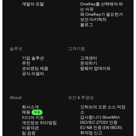
개발자 포털
OneKey를 선택해야 하
는 이유
왜 OneKey가 필요한가
보안 아키텍처
블로그
솔루션
고객지원
기업 솔루션
고객센터
추천
문의하기
코브랜딩 제품
펌웨어 업데이트
공식 리셀러
About
보안 & 투명성
회사소개
깃허브의 오픈 소스 저장
소
채용
채용
감사합니다 SlowMist
미디어 키트
ISO/IEC 27001 인증
개인정보 처리방침
EU NB 인증 (EN 18031)
이용약관
취약점 신고
팀 검증