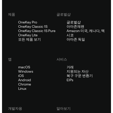
제품
글로벌샵
OneKey Pro
글로벌샵
OneKey Classic 1S
아마존재팬
OneKey Classic 1S Pure
Amazon 미국, 캐나다, 멕
OneKey Lite
시코
모든 제품 보기
아마존 독일
앱
서비스
macOS
거래
Windows
지원되는 자산
iOS
복구 구문 변환기
Android
EIPs
Chrome
Linux
개발자용
알아보기