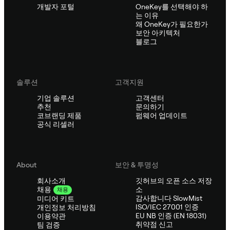
개발자 포털
OneKey를 선택해야 하
는 이유
왜 OneKey가 필요한가
보안 아키텍처
블로그
솔루션
고객지원
기업 솔루션
고객센터
추천
문의하기
코브랜딩 제품
펌웨어 업데이트
공식 리셀러
About
보안 & 투명성
회사소개
깃허브의 오픈 소스 저장
소
채용
채용
감사합니다 SlowMist
미디어 키트
ISO/IEC 27001 인증
개인정보 처리방침
EU NB 인증 (EN 18031)
이용약관
취약점 신고
팀 검증