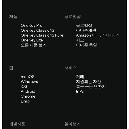
제품
글로벌샵
OneKey Pro
글로벌샵
OneKey Classic 1S
아마존재팬
OneKey Classic 1S Pure
Amazon 미국, 캐나다, 멕
OneKey Lite
시코
모든 제품 보기
아마존 독일
앱
서비스
macOS
거래
Windows
지원되는 자산
iOS
복구 구문 변환기
Android
EIPs
Chrome
Linux
개발자용
알아보기