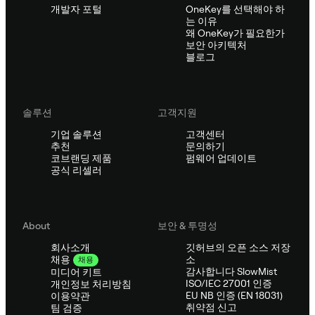
개발자 포털
OneKey를 선택해야 하
는 이유
왜 OneKey가 필요한가
보안 아키텍처
블로그
솔루션
고객지원
기업 솔루션
고객센터
추천
문의하기
코브랜딩 제품
펌웨어 업데이트
공식 리셀러
About
보안 & 투명성
회사소개
깃허브의 오픈 소스 저장
소
채용
채용
감사합니다 SlowMist
미디어 키트
ISO/IEC 27001 인증
개인정보 처리방침
EU NB 인증 (EN 18031)
이용약관
취약점 신고
팀 검증