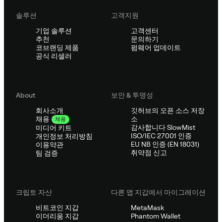
솔루션
고객지원
기업 솔루션
고객센터
추천
문의하기
코브랜딩 제품
펌웨어 업데이트
공식 리셀러
About
보안 & 투명성
회사소개
깃허브의 오픈 소스 저장
소
채용
채용
감사합니다 SlowMist
미디어 키트
ISO/IEC 27001 인증
개인정보 처리방침
EU NB 인증 (EN 18031)
이용약관
취약점 신고
팀 검증
크립토 자산
다른 앱 지갑에서 마이그레이션
비트코인 지갑
MetaMask
이더리움 지갑
Phantom Wallet