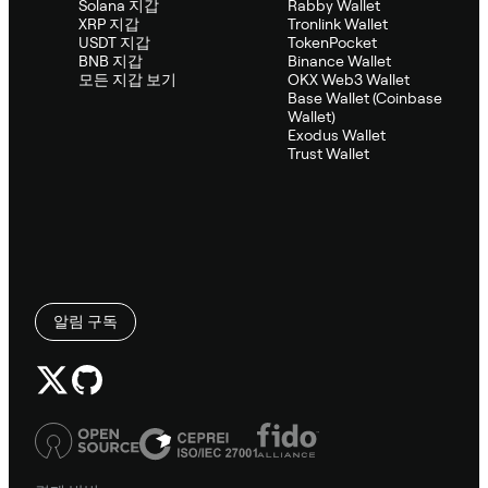
Solana 지갑
Rabby Wallet
XRP 지갑
Tronlink Wallet
USDT 지갑
TokenPocket
BNB 지갑
Binance Wallet
모든 지갑 보기
OKX Web3 Wallet
Base Wallet (Coinbase
Wallet)
Exodus Wallet
Trust Wallet
알림 구독