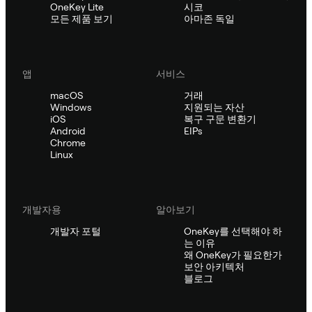
OneKey Lite
시코
모든 제품 보기
아마존 독일
앱
서비스
macOS
거래
Windows
지원되는 자산
iOS
복구 구문 변환기
Android
EIPs
Chrome
Linux
개발자용
알아보기
개발자 포털
OneKey를 선택해야 하
는 이유
왜 OneKey가 필요한가
보안 아키텍처
블로그