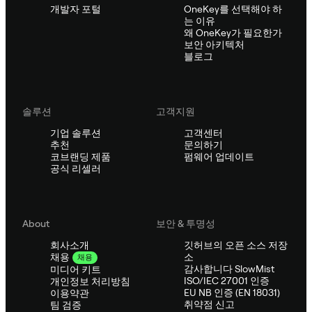
개발자 포털
OneKey를 선택해야 하
는 이유
왜 OneKey가 필요한가
보안 아키텍처
블로그
솔루션
고객지원
기업 솔루션
고객센터
추천
문의하기
코브랜딩 제품
펌웨어 업데이트
공식 리셀러
About
보안 & 투명성
회사소개
깃허브의 오픈 소스 저장
소
채용
채용
감사합니다 SlowMist
미디어 키트
ISO/IEC 27001 인증
개인정보 처리방침
EU NB 인증 (EN 18031)
이용약관
취약점 신고
팀 검증