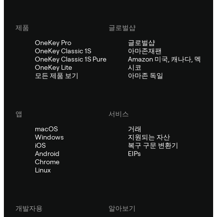
제품
글로벌샵
OneKey Pro
글로벌샵
OneKey Classic 1S
아마존재팬
OneKey Classic 1S Pure
Amazon 미국, 캐나다, 멕
OneKey Lite
시코
모든 제품 보기
아마존 독일
앱
서비스
macOS
거래
Windows
지원되는 자산
iOS
복구 구문 변환기
Android
EIPs
Chrome
Linux
개발자용
알아보기