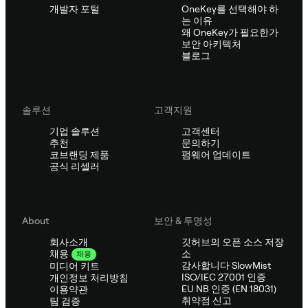
개발자 포털
OneKey를 선택해야 하
는 이유
왜 OneKey가 필요한가
보안 아키텍처
블로그
솔루션
고객지원
기업 솔루션
고객센터
추천
문의하기
코브랜딩 제품
펌웨어 업데이트
공식 리셀러
About
보안 & 투명성
회사소개
깃허브의 오픈 소스 저장
소
채용
채용
감사합니다 SlowMist
미디어 키트
ISO/IEC 27001 인증
개인정보 처리방침
EU NB 인증 (EN 18031)
이용약관
취약점 신고
팀 검증