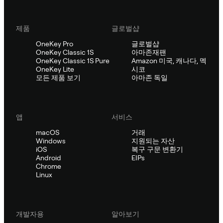
제품
글로벌샵
OneKey Pro
글로벌샵
OneKey Classic 1S
아마존재팬
OneKey Classic 1S Pure
Amazon 미국, 캐나다, 멕
OneKey Lite
시코
모든 제품 보기
아마존 독일
앱
서비스
macOS
거래
Windows
지원되는 자산
iOS
복구 구문 변환기
Android
EIPs
Chrome
Linux
개발자용
알아보기