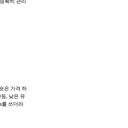
 명확히 관리
 숏은 가격 하
등, 낮은 유
ps를 쓰더라