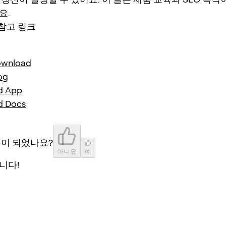
요.
 참고 링크
ownload
og
d App
d Docs
움이 되었나요?
아니요
예
니다!