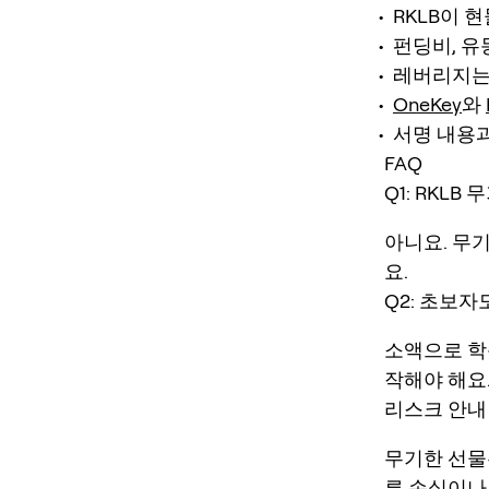
RKLB이 
펀딩비, 유
레버리지는
OneKey
와
서명 내용과
FAQ
Q1: RKLB
아니요. 무
요.
Q2: 초보자도
소액으로 학습
작해야 해요
리스크 안내
무기한 선물
른 손실이나 