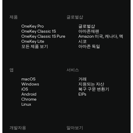
제품
글로벌샵
OneKey Pro
글로벌샵
OneKey Classic 1S
아마존재팬
OneKey Classic 1S Pure
Amazon 미국, 캐나다, 멕
OneKey Lite
시코
모든 제품 보기
아마존 독일
앱
서비스
macOS
거래
Windows
지원되는 자산
iOS
복구 구문 변환기
Android
EIPs
Chrome
Linux
개발자용
알아보기