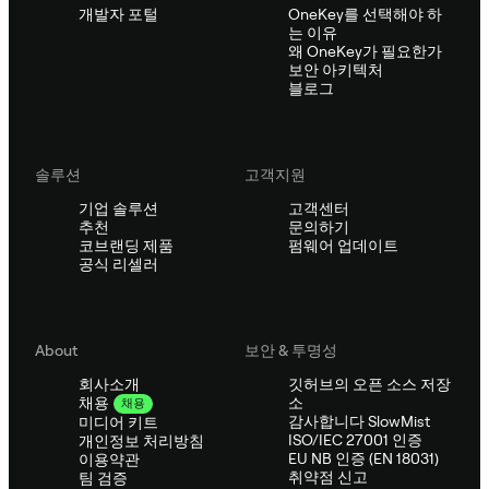
개발자 포털
OneKey를 선택해야 하
는 이유
왜 OneKey가 필요한가
보안 아키텍처
블로그
솔루션
고객지원
기업 솔루션
고객센터
추천
문의하기
코브랜딩 제품
펌웨어 업데이트
공식 리셀러
About
보안 & 투명성
회사소개
깃허브의 오픈 소스 저장
소
채용
채용
감사합니다 SlowMist
미디어 키트
ISO/IEC 27001 인증
개인정보 처리방침
EU NB 인증 (EN 18031)
이용약관
취약점 신고
팀 검증