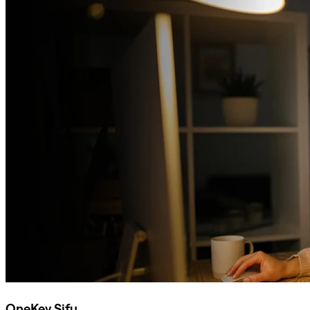
OneKey Sifu