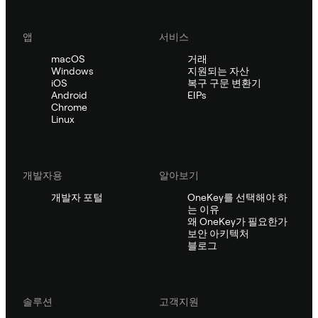
앱
서비스
macOS
거래
Windows
지원되는 자산
iOS
복구 구문 변환기
Android
EIPs
Chrome
Linux
개발자용
알아보기
개발자 포털
OneKey를 선택해야 하
는 이유
왜 OneKey가 필요한가
보안 아키텍처
블로그
솔루션
고객지원