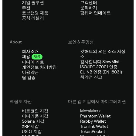
기업 솔루션
고객센터
추천
문의하기
코브랜딩 제품
펌웨어 업데이트
공식 리셀러
About
보안 & 투명성
회사소개
깃허브의 오픈 소스 저장
소
채용
채용
감사합니다 SlowMist
미디어 키트
ISO/IEC 27001 인증
개인정보 처리방침
EU NB 인증 (EN 18031)
이용약관
취약점 신고
팀 검증
크립토 자산
다른 앱 지갑에서 마이그레이션
비트코인 지갑
MetaMask
이더리움 지갑
Phantom Wallet
Solana 지갑
Rabby Wallet
XRP 지갑
Tronlink Wallet
USDT 지갑
TokenPocket