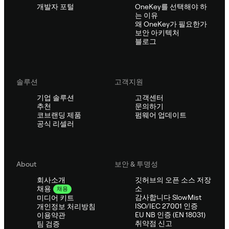
개발자 포털
OneKey를 선택해야 하
는 이유
왜 OneKey가 필요한가
보안 아키텍처
블로그
솔루션
고객지원
기업 솔루션
고객센터
추천
문의하기
코브랜딩 제품
펌웨어 업데이트
공식 리셀러
About
보안 & 투명성
회사소개
깃허브의 오픈 소스 저장
소
채용
채용
감사합니다 SlowMist
미디어 키트
ISO/IEC 27001 인증
개인정보 처리방침
EU NB 인증 (EN 18031)
이용약관
취약점 신고
팀 검증