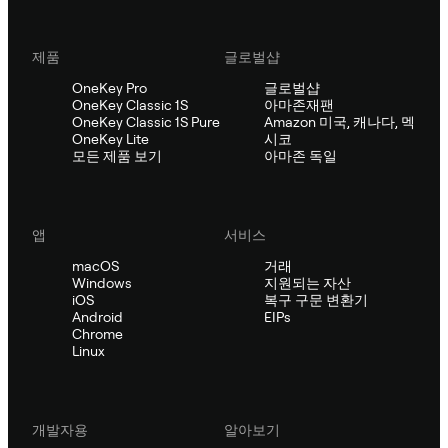
제품
글로벌샵
OneKey Pro
글로벌샵
OneKey Classic 1S
아마존재팬
OneKey Classic 1S Pure
Amazon 미국, 캐나다, 멕
OneKey Lite
시코
모든 제품 보기
아마존 독일
앱
서비스
macOS
거래
Windows
지원되는 자산
iOS
복구 구문 변환기
Android
EIPs
Chrome
Linux
개발자용
알아보기