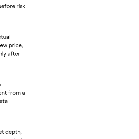
before risk
tual
iew price,
nly after
a
rent from a
rete
et depth,