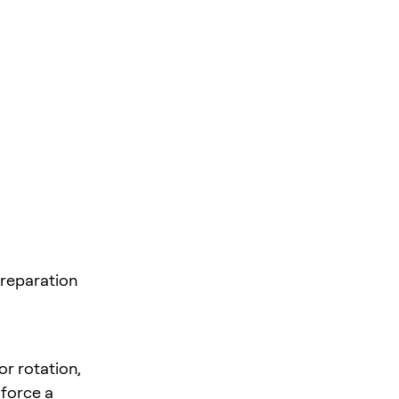
reparation
or rotation,
 force a