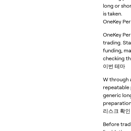
long or shor
is taken.
OneKey P
OneKey Perp
trading. St
funding, ma
checking the
이번 테마
W through a
repeatable p
generic lon
preparation
리스크 확인
Before trad