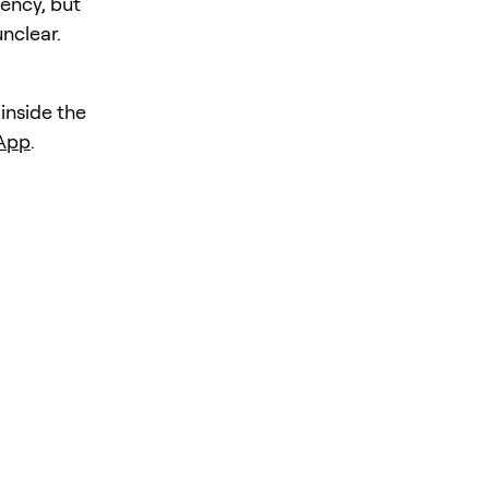
iency, but
unclear.
 inside the
 App
.