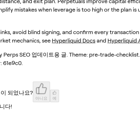
distance, and exit plan. Perpetuals improve capital effic
plify mistakes when leverage is too high or the plan is 
 links, avoid blind signing, and confirm every transaction
arket mechanics, see
Hyperliquid Docs
and
Hyperliquid
y Perps SEO 업데이트용 글. Theme: pre-trade-checklist.
: 61e9c0.
움이 되었나요?
아니요
예
니다!