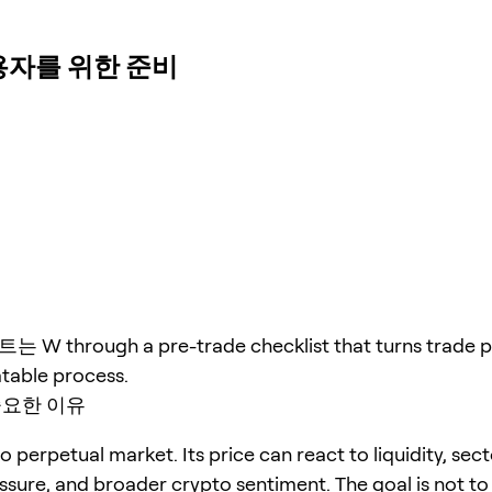
사용자를 위한 준비
 through a pre-trade checklist that turns trade p
atable process.
중요한 이유
o perpetual market. Its price can react to liquidity, sect
ssure, and broader crypto sentiment. The goal is not to