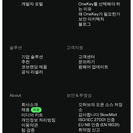
개발자 포털
OneKey를 선택해야 하
는 이유
왜 OneKey가 필요한가
보안 아키텍처
블로그
솔루션
고객지원
기업 솔루션
고객센터
추천
문의하기
코브랜딩 제품
펌웨어 업데이트
공식 리셀러
About
보안 & 투명성
회사소개
깃허브의 오픈 소스 저장
소
채용
채용
감사합니다 SlowMist
미디어 키트
ISO/IEC 27001 인증
개인정보 처리방침
EU NB 인증 (EN 18031)
이용약관
취약점 신고
팀 검증