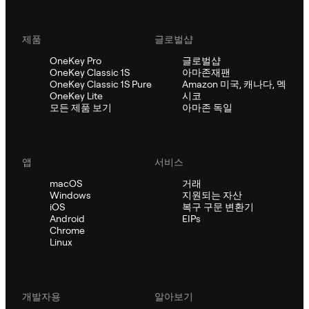
제품
글로벌샵
OneKey Pro
글로벌샵
OneKey Classic 1S
아마존재팬
OneKey Classic 1S Pure
Amazon 미국, 캐나다, 멕
OneKey Lite
시코
모든 제품 보기
아마존 독일
앱
서비스
macOS
거래
Windows
지원되는 자산
iOS
복구 구문 변환기
Android
EIPs
Chrome
Linux
개발자용
알아보기