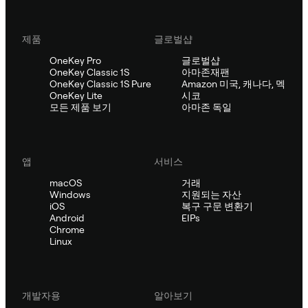
제품
글로벌샵
OneKey Pro
글로벌샵
OneKey Classic 1S
아마존재팬
OneKey Classic 1S Pure
Amazon 미국, 캐나다, 멕
OneKey Lite
시코
모든 제품 보기
아마존 독일
앱
서비스
macOS
거래
Windows
지원되는 자산
iOS
복구 구문 변환기
Android
EIPs
Chrome
Linux
개발자용
알아보기