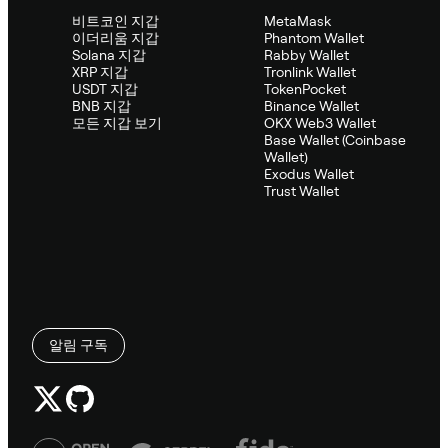
비트코인 지갑
MetaMask
이더리움 지갑
Phantom Wallet
Solana 지갑
Rabby Wallet
XRP 지갑
Tronlink Wallet
USDT 지갑
TokenPocket
BNB 지갑
Binance Wallet
모든 지갑 보기
OKX Web3 Wallet
Base Wallet (Coinbase
Wallet)
Exodus Wallet
Trust Wallet
알림 구독