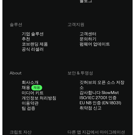
블로그
솔루션
고객지원
기업 솔루션
고객센터
추천
문의하기
코브랜딩 제품
펌웨어 업데이트
공식 리셀러
About
보안 & 투명성
회사소개
깃허브의 오픈 소스 저장
소
채용
채용
감사합니다 SlowMist
미디어 키트
ISO/IEC 27001 인증
개인정보 처리방침
EU NB 인증 (EN 18031)
이용약관
취약점 신고
팀 검증
크립토 자산
다른 앱 지갑에서 마이그레이션