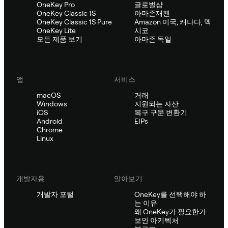
OneKey Pro
글로벌샵
OneKey Classic 1S
아마존재팬
OneKey Classic 1S Pure
Amazon 미국, 캐나다, 멕
OneKey Lite
시코
모든 제품 보기
아마존 독일
앱
서비스
macOS
거래
Windows
지원되는 자산
iOS
복구 구문 변환기
Android
EIPs
Chrome
Linux
개발자용
알아보기
개발자 포털
OneKey를 선택해야 하
는 이유
왜 OneKey가 필요한가
보안 아키텍처