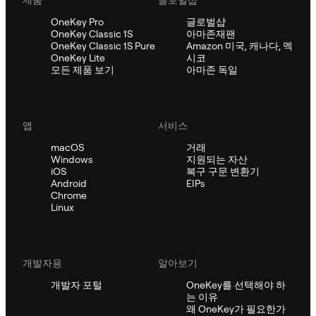
제품
글로벌샵
OneKey Pro
글로벌샵
OneKey Classic 1S
아마존재팬
OneKey Classic 1S Pure
Amazon 미국, 캐나다, 멕
OneKey Lite
시코
모든 제품 보기
아마존 독일
앱
서비스
macOS
거래
Windows
지원되는 자산
iOS
복구 구문 변환기
Android
EIPs
Chrome
Linux
개발자용
알아보기
개발자 포털
OneKey를 선택해야 하
는 이유
왜 OneKey가 필요한가