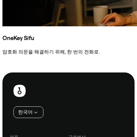
OneKey Sifu
암호화 의문을 해결하기 위해, 한 번의 전화로.
Sifu에 문의
보
행
인
한국어