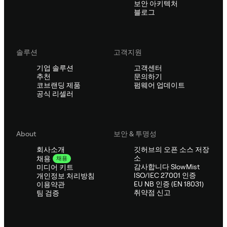
보안 아키텍처
블로그
솔루션
고객지원
기업 솔루션
고객센터
추천
문의하기
코브랜딩 제품
펌웨어 업데이트
공식 리셀러
About
보안 & 투명성
회사소개
깃허브의 오픈 소스 저장
소
채용
채용
감사합니다 SlowMist
미디어 키트
ISO/IEC 27001 인증
개인정보 처리방침
EU NB 인증 (EN 18031)
이용약관
취약점 신고
팀 검증