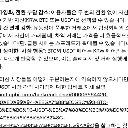
다양화, 전환 부담 감소:
이용자들은 두 번의 전환 없이 자신
기반 자산(KRW, BTC 또는 USDT)을 선택할 수 있습니다.
 간 연계 강화:
유동성이 풍부한 거래소에서 법정화폐와 
두에서 자산이 거래될 때, 차익 거래는 가격을 더 효율적
있습니다(단, 급등 시에는 스프레드가 확대될 수 있습니다).
 상이한 "시장 행동":
BTC와 USDT 페어는 KRW 페어와
시 다르게 반응할 수 있으며, 이는 슬리피지 및 거래 실행에
.
러한 시장들을 어떻게 구분하는지에 익숙하지 않으시다면,
, USDT 시장 간의 차이점
에 대한 업비트 자체 설명
pport.upbit.com/hc/ko/articles/900006664426-
0%ED%99%94-%EB%A7%88%EC%BC%93-BTC-
8%EC%BC%93-USDT-%EB%A7%88%EC%BC%93%EC%9
4%EB%96%BB%EA%B2%8C-
4%EB%A5%B8%EA%B0%80%EC%9A%94
)을 참고하는 