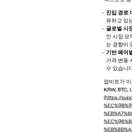
진입 경로 
유하고 있는 
글로벌 시장
인 시장 모
는 경향이 
기반 페어별
가격 변동 
수 있습니다
업비트가 이
KRW, BTC
(
https://su
%EC%9B%9
%EB%A7%8
%EC%96%B
%EB%8B%A