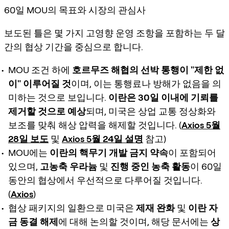
60일 MOU의 목표와 시장의 관심사
보도된 틀은 몇 가지 고영향 운영 조항을 포함하는
두 달
간의 협상 기간
을 중심으로 합니다.
MOU 조건 하에
호르무즈 해협의 선박 통행이 "제한 없
이" 이루어질 것
이며, 이는 통행료나 방해가 없음을 의
미하는 것으로 보입니다.
이란은 30일 이내에 기뢰를
제거할 것으로 예상
되며, 미국은 상업 교통 정상화와
보조를 맞춰 해상 압력을 해제할 것입니다. (
Axios 5월
28일 보도
및
Axios 5월 24일 설명
참고)
MOU에는
이란의 핵무기 개발 금지 약속
이 포함되어
있으며,
고농축 우라늄
및
진행 중인 농축 활동
이 60일
동안의 협상에서 우선적으로 다루어질 것입니다.
(
Axios
)
협상 패키지의 일환으로 미국은
제재 완화
및
이란 자
금 동결 해제
에 대해 논의할 것이며, 해당 문서에는
상