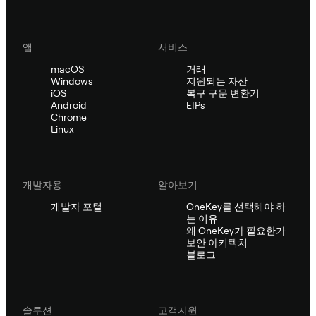
앱
서비스
macOS
거래
Windows
지원되는 자산
iOS
복구 구문 변환기
Android
EIPs
Chrome
Linux
개발자용
알아보기
개발자 포털
OneKey를 선택해야 하
는 이유
왜 OneKey가 필요한가
보안 아키텍처
블로그
솔루션
고객지원