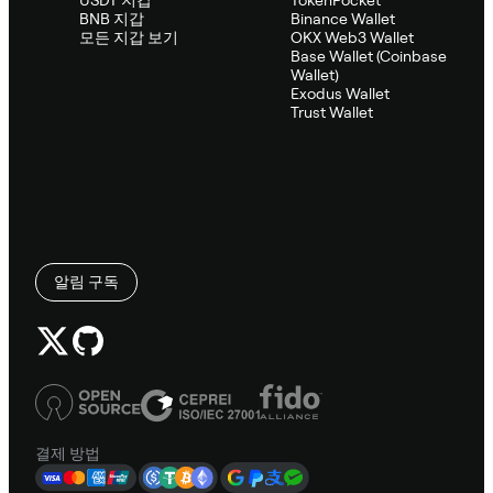
BNB 지갑
Binance Wallet
모든 지갑 보기
OKX Web3 Wallet
Base Wallet (Coinbase
Wallet)
Exodus Wallet
Trust Wallet
알림 구독
결제 방법