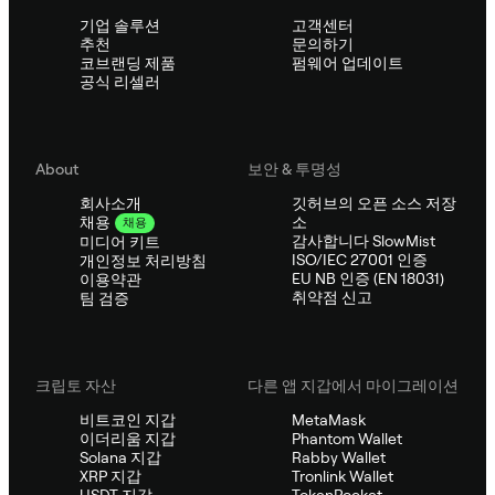
기업 솔루션
고객센터
추천
문의하기
코브랜딩 제품
펌웨어 업데이트
공식 리셀러
About
보안 & 투명성
회사소개
깃허브의 오픈 소스 저장
소
채용
채용
감사합니다 SlowMist
미디어 키트
ISO/IEC 27001 인증
개인정보 처리방침
EU NB 인증 (EN 18031)
이용약관
취약점 신고
팀 검증
크립토 자산
다른 앱 지갑에서 마이그레이션
비트코인 지갑
MetaMask
이더리움 지갑
Phantom Wallet
Solana 지갑
Rabby Wallet
XRP 지갑
Tronlink Wallet
USDT 지갑
TokenPocket