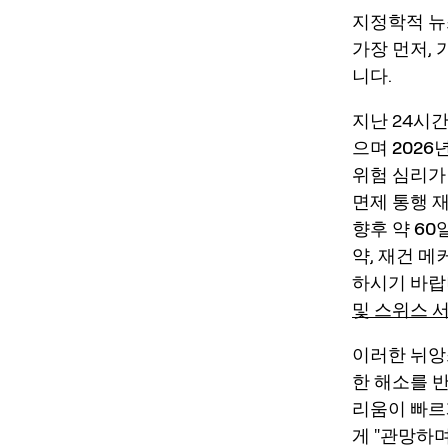
지정학적 뉴
가장 먼저,
니다.
지난 24시간
으며
2026
위험 심리가
면제 통행 
향후
약 60
약, 재건 메
하시기 바랍
및 스위스 
이러한 뉘앙
한 해소
를 
리움
이 빠르
게 "관망하