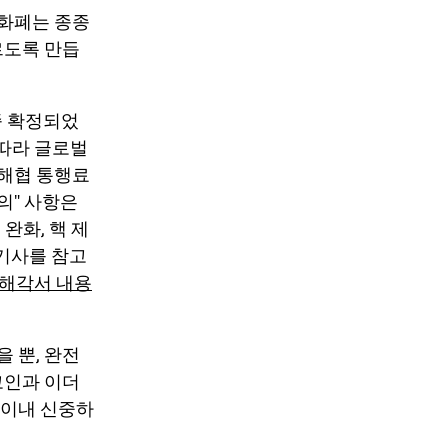
호화폐는 종종
르도록 만듭
종 확정되었
따라 글로벌
해협 통행료
의" 사항은
완화, 핵 제
기사를 참고
양해각서 내용
을 뿐,
완전
코인
과
이더
 이내 신중하