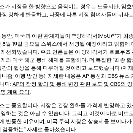
스가 시장을 한 방향으로 움직이는 경우는 드물지만, 암
 가장 강하게 반응하고, 나중에 다른 시장 참여자들이 뒤따
 동안, 미국과 이란 관계자들이 **양해각서(MoU)**가 최
년 6월 19일 금요일 스위스에서 서명될 예정
이라고 밝힘에 
 개선되었습니다. 주요 언론들은 이 양해각서가
호르무즈 
재개
와
미국 해군 봉쇄 해제
를 포함하며, 더 복잡한 "최종 합
일
간의 협상을 통해 다루어질 것이라고 보도했습니다 (제재 
커니즘, 이행 방안 등). 자세한 내용은
AP 통신
과
CBS 뉴스
니다:
AP의 잠정 합의 및 봉쇄 변경 관련 보도
및
CBS의 
서명 계획 요약
.
스는 중요합니다. 시장은
긴장 완화
를 가격에 반영하고 있
반영하는 것은 아닐 수 있습니다. 그리고 이것이 바로
비트
게 반등한 이유이며,
미국 주식 시장
은 상승세를 보이다가
며 검증하는" 자세로 돌아섰습니다.