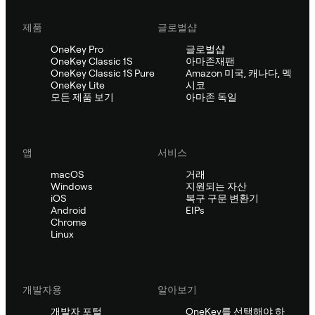
제품
글로벌샵
OneKey Pro
글로벌샵
OneKey Classic 1S
아마존재팬
OneKey Classic 1S Pure
Amazon 미국, 캐나다, 멕
OneKey Lite
시코
모든 제품 보기
아마존 독일
앱
서비스
macOS
거래
Windows
지원되는 자산
iOS
복구 구문 변환기
Android
EIPs
Chrome
Linux
개발자용
알아보기
개발자 포털
OneKey를 선택해야 하