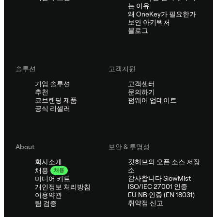
는 이유
왜 OneKey가 필요한가
보안 아키텍처
블로그
솔루션
고객지원
기업 솔루션
고객센터
추천
문의하기
코브랜딩 제품
펌웨어 업데이트
공식 리셀러
About
보안 & 투명성
회사소개
깃허브의 오픈 소스 저장
소
채용
채용
감사합니다 SlowMist
미디어 키트
ISO/IEC 27001 인증
개인정보 처리방침
EU NB 인증 (EN 18031)
이용약관
취약점 신고
팀 검증