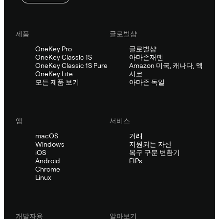
제품
글로벌샵
OneKey Pro
글로벌샵
OneKey Classic 1S
아마존재팬
OneKey Classic 1S Pure
Amazon 미국, 캐나다, 멕
OneKey Lite
시코
모든 제품 보기
아마존 독일
앱
서비스
macOS
거래
Windows
지원되는 자산
iOS
복구 구문 변환기
Android
EIPs
Chrome
Linux
개발자용
알아보기