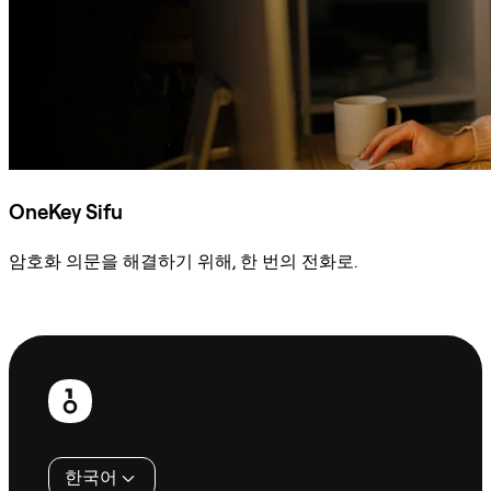
OneKey Sifu
암호화 의문을 해결하기 위해, 한 번의 전화로.
Sifu에 문의
보
행
인
한국어