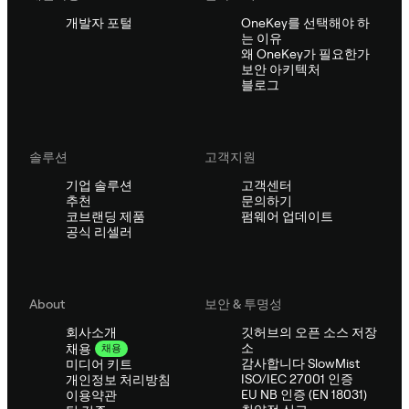
개발자 포털
OneKey를 선택해야 하
는 이유
왜 OneKey가 필요한가
보안 아키텍처
블로그
솔루션
고객지원
기업 솔루션
고객센터
추천
문의하기
코브랜딩 제품
펌웨어 업데이트
공식 리셀러
About
보안 & 투명성
회사소개
깃허브의 오픈 소스 저장
소
채용
채용
감사합니다 SlowMist
미디어 키트
ISO/IEC 27001 인증
개인정보 처리방침
EU NB 인증 (EN 18031)
이용약관