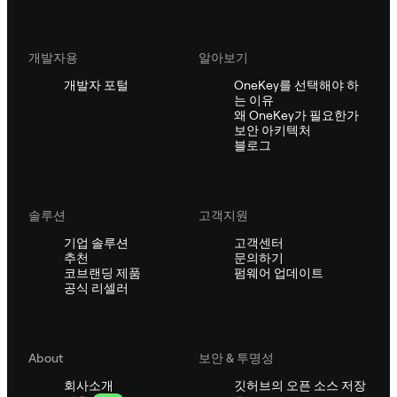
개발자용
알아보기
개발자 포털
OneKey를 선택해야 하
는 이유
왜 OneKey가 필요한가
보안 아키텍처
블로그
솔루션
고객지원
기업 솔루션
고객센터
추천
문의하기
코브랜딩 제품
펌웨어 업데이트
공식 리셀러
About
보안 & 투명성
회사소개
깃허브의 오픈 소스 저장