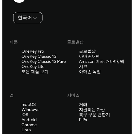
행
인
한국어
제품
글로벌샵
OneKey Pro
글로벌샵
OneKey Classic 1S
아마존재팬
OneKey Classic 1S Pure
Amazon 미국, 캐나다, 멕
OneKey Lite
시코
모든 제품 보기
아마존 독일
앱
서비스
macOS
거래
Windows
지원되는 자산
iOS
복구 구문 변환기
Android
EIPs
Chrome
Linux