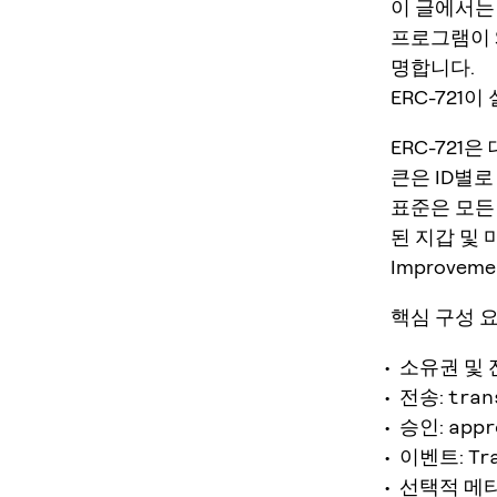
이 글에서는 
프로그램이 왜
명합니다.
ERC-721
ERC-721
큰은 ID별로
표준은 모든
된 지갑 및
Improvem
핵심 구성 
소유권 및 
전송:
tran
승인:
appr
이벤트:
Tr
선택적 메