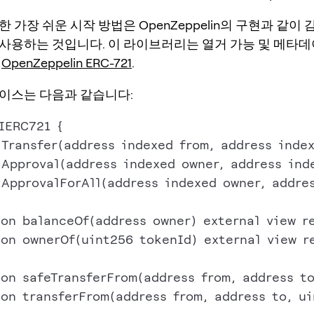
 가장 쉬운 시작 방법은 OpenZeppelin의 구현과 같이
사용하는 것입니다. 이 라이브러리는 열거 가능 및 메타
:
OpenZeppelin ERC-721
.
이스는 다음과 같습니다:
IERC721 {

 Transfer(address indexed from, address index
 Approval(address indexed owner, address ind
 ApprovalForAll(address indexed owner, addres
ion balanceOf(address owner) external view re
ion ownerOf(uint256 tokenId) external view re
ion safeTransferFrom(address from, address to
ion transferFrom(address from, address to, ui