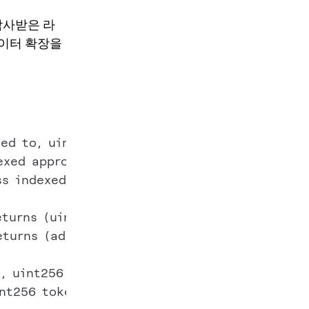
 감사받은 라
데이터 확장을
ed to, uint256 indexed tokenId);

exed approved, uint256 indexed tokenId);

s indexed operator, bool approved);

turns (uint256);

turns (address);

, uint256 tokenId) external;

nt256 tokenId) external;
