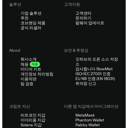
솔루션
고객지원
기업 솔루션
고객센터
추천
문의하기
코브랜딩 제품
펌웨어 업데이트
공식 리셀러
About
보안 & 투명성
회사소개
깃허브의 오픈 소스 저장
소
채용
채용
감사합니다 SlowMist
미디어 키트
ISO/IEC 27001 인증
개인정보 처리방침
EU NB 인증 (EN 18031)
이용약관
취약점 신고
팀 검증
크립토 자산
다른 앱 지갑에서 마이그레이션
비트코인 지갑
MetaMask
이더리움 지갑
Phantom Wallet
Solana 지갑
Rabby Wallet