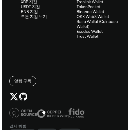
XRP 지갑
Tronlink Wallet
USDT 지갑
TokenPocket
BNB 지갑
Binance Wallet
모든 지갑 보기
OKX Web3 Wallet
Base Wallet (Coinbase
Wallet)
Exodus Wallet
Trust Wallet
알림 구독
결제 방법