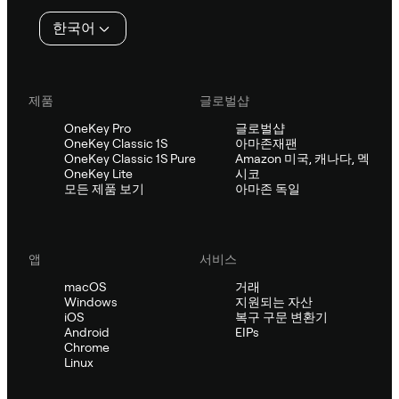
인
한국어
제품
글로벌샵
OneKey Pro
글로벌샵
OneKey Classic 1S
아마존재팬
OneKey Classic 1S Pure
Amazon 미국, 캐나다, 멕
OneKey Lite
시코
모든 제품 보기
아마존 독일
앱
서비스
macOS
거래
Windows
지원되는 자산
iOS
복구 구문 변환기
Android
EIPs
Chrome
Linux