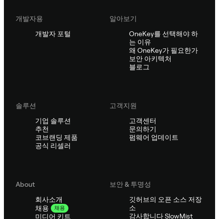
개발자용
알아보기
개발자 포털
OneKey를 선택해야 하
는 이유
왜 OneKey가 필요한가
보안 아키텍처
블로그
솔루션
고객지원
기업 솔루션
고객센터
추천
문의하기
코브랜딩 제품
펌웨어 업데이트
공식 리셀러
About
보안 & 투명성
회사소개
깃허브의 오픈 소스 저장
소
채용
채용
감사합니다 SlowMist
미디어 키트