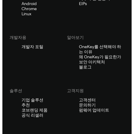
Android
EIPs
Chrome
Linux
개발자용
알아보기
개발자 포털
OneKey를 선택해야 하
는 이유
왜 OneKey가 필요한가
보안 아키텍처
블로그
솔루션
고객지원
기업 솔루션
고객센터
추천
문의하기
코브랜딩 제품
펌웨어 업데이트
공식 리셀러