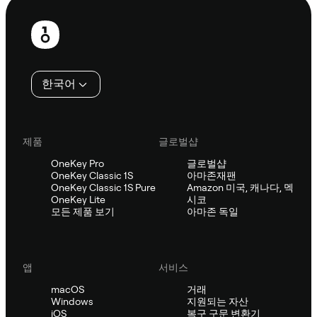
보
행
인
한국어
제품
글로벌샵
OneKey Pro
글로벌샵
OneKey Classic 1S
아마존재팬
OneKey Classic 1S Pure
Amazon 미국, 캐나다, 멕
OneKey Lite
시코
모든 제품 보기
아마존 독일
앱
서비스
macOS
거래
Windows
지원되는 자산
iOS
복구 구문 변환기