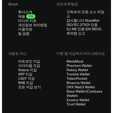
About
보안 & 투명성
회사소개
깃허브의 오픈 소스 저장
소
채용
채용
감사합니다 SlowMist
미디어 키트
ISO/IEC 27001 인증
개인정보 처리방침
EU NB 인증 (EN 18031)
이용약관
취약점 신고
팀 검증
크립토 자산
다른 앱 지갑에서 마이그레이션
비트코인 지갑
MetaMask
이더리움 지갑
Phantom Wallet
Solana 지갑
Rabby Wallet
XRP 지갑
Tronlink Wallet
USDT 지갑
TokenPocket
BNB 지갑
Binance Wallet
모든 지갑 보기
OKX Web3 Wallet
Base Wallet (Coinbase
Wallet)
Exodus Wallet
Trust Wallet