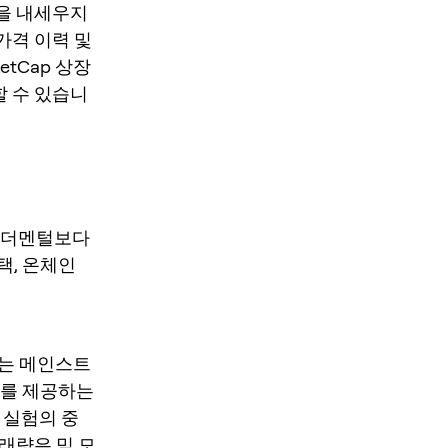
출을 내세우지
가격 이력 및
etCap 상장
할 수 있습니
 펀더멘털보다
택, 온체인
se는 메인스트
래를 제공하는
 실험의 중
거래량은 밈 모