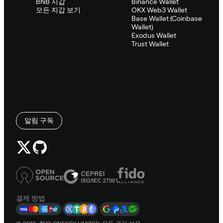
BNB 지갑
Binance Wallet
모든 지갑 보기
OKX Web3 Wallet
Base Wallet (Coinbase
Wallet)
Exodus Wallet
Trust Wallet
알림 구독
결제 방법