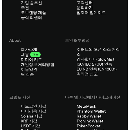
기업 솔루션
고객센터
추천
문의하기
코브랜딩 제품
펌웨어 업데이트
공식 리셀러
About
보안 & 투명성
회사소개
깃허브의 오픈 소스 저장
소
채용
채용
감사합니다 SlowMist
미디어 키트
ISO/IEC 27001 인증
개인정보 처리방침
EU NB 인증 (EN 18031)
이용약관
취약점 신고
팀 검증
크립토 자산
다른 앱 지갑에서 마이그레이션
비트코인 지갑
MetaMask
이더리움 지갑
Phantom Wallet
Solana 지갑
Rabby Wallet
XRP 지갑
Tronlink Wallet
USDT 지갑
TokenPocket