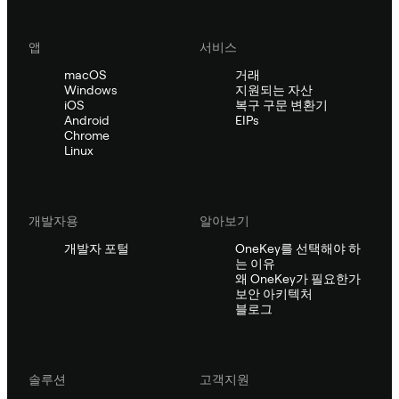
앱
서비스
macOS
거래
Windows
지원되는 자산
iOS
복구 구문 변환기
Android
EIPs
Chrome
Linux
개발자용
알아보기
개발자 포털
OneKey를 선택해야 하
는 이유
왜 OneKey가 필요한가
보안 아키텍처
블로그
솔루션
고객지원