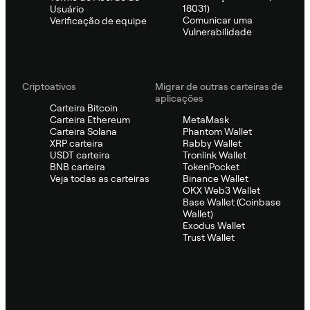
18031)
Usuário
Comunicar uma
Verificação de equipe
Vulnerabilidade
Criptoativos
Migrar de outras carteiras de
aplicações
Carteira Bitcoin
Carteira Ethereum
MetaMask
Carteira Solana
Phantom Wallet
XRP carteira
Rabby Wallet
USDT carteira
Tronlink Wallet
BNB carteira
TokenPocket
Veja todas as carteiras
Binance Wallet
OKX Web3 Wallet
Base Wallet (Coinbase
Wallet)
Exodus Wallet
Trust Wallet