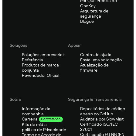
Por Que Precisa do
OneKey
Arquitetura de
segurança
Blogue
Soluções
Apoiar
Soluções empresariais
Centro de ajuda
Referência
Envie uma solicitação
Produtos de marca
Atualização de
conjunta
firmware
Revendedor Oficial
Sobre
Segurança & Transparência
Informação da
Repositórios de código
companhia
aberto no GitHub
Auditoria por SlowMist
Carreira
Contratando
Certificado ISO/IEC
Kits de mídia
27001
política de Privacidade
Certificação EU NB (EN
Termo de Acordo do