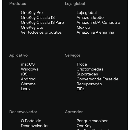
Produtos
Loja global
OneKey Pro
Loja global
OneKey Classic 1S
Amazon Japão
OneKey Classic 1S Pure
Amazon EUA, Canadá e
OneKey Lite
México
Ver todos os produtos
Amazônia Alemanha
Aplicativo
Serviços
macOS
Troca
Windows
Criptomoedas
iOS
Suportadas
Android
Conversor de Frase de
Chrome
Recuperação
Linux
EIPs
Desenvolvedor
Aprender
O Portal do
Por que escolher
Desenvolvedor
OneKey