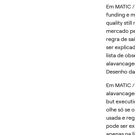
Em MATIC / 
funding e m
quality stil
mercado pe
regra de sa
ser explica
lista de ob
alavancage
Desenho da
Em MATIC / 
alavancagem
but executi
olhe só se 
usada e reg
pode ser ex
apenas na l