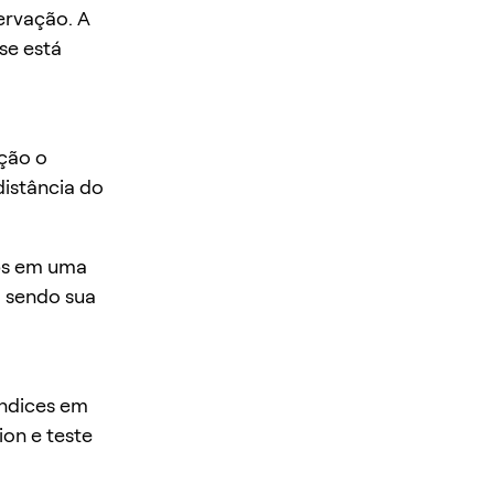
ervação. A
se está
ção o
istância do
rps em uma
a sendo sua
índices em
on e teste