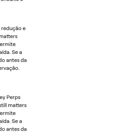
, redução e
 matters
permite
ída. Se a
do antes da
ervação.
Key Perps
till matters
permite
ída. Se a
do antes da