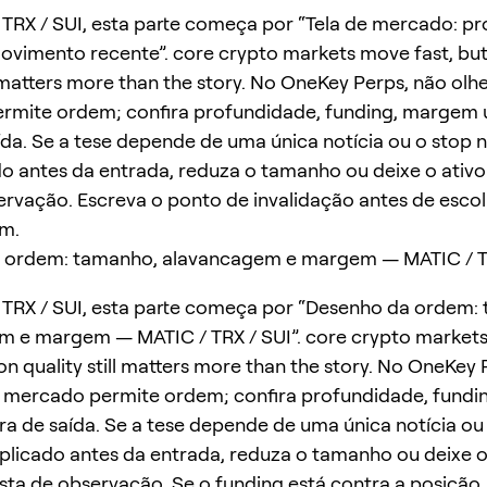
TRX / SUI, esta parte começa por “Tela de mercado: p
ovimento recente”. core crypto markets move fast, bu
l matters more than the story. No OneKey Perps, não olhe
rmite ordem; confira profundidade, funding, margem 
ída. Se a tese depende de uma única notícia ou o stop
do antes da entrada, reduza o tamanho ou deixe o ativ
servação. Escreva o ponto de invalidação antes de escol
m.
 ordem: tamanho, alavancagem e margem — MATIC / T
TRX / SUI, esta parte começa por “Desenho da ordem:
 e margem — MATIC / TRX / SUI”. core crypto markets
on quality still matters more than the story. No OneKey 
o mercado permite ordem; confira profundidade, fund
ra de saída. Se a tese depende de uma única notícia ou
plicado antes da entrada, reduza o tamanho ou deixe o
ista de observação. Se o funding está contra a posição,