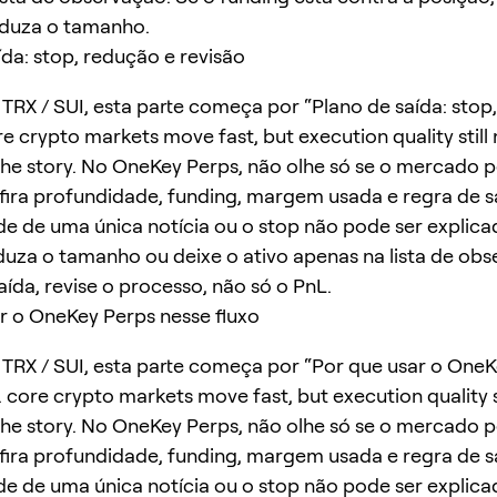
eduza o tamanho.
ída: stop, redução e revisão
TRX / SUI, esta parte começa por “Plano de saída: stop
re crypto markets move fast, but execution quality still
he story. No OneKey Perps, não olhe só se o mercado 
ira profundidade, funding, margem usada e regra de sa
e de uma única notícia ou o stop não pode ser explica
duza o tamanho ou deixe o ativo apenas na lista de obs
aída, revise o processo, não só o PnL.
r o OneKey Perps nesse fluxo
TRX / SUI, esta parte começa por “Por que usar o One
. core crypto markets move fast, but execution quality s
he story. No OneKey Perps, não olhe só se o mercado 
ira profundidade, funding, margem usada e regra de sa
e de uma única notícia ou o stop não pode ser explica