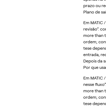
prazo ou r
Plano de sa
Em MATIC / 
revisão”. co
more than t
ordem; conf
tese depend
entrada, re
Depois da s
Por que usa
Em MATIC / 
nesse fluxo”
more than t
ordem; conf
tese depend