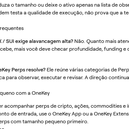
duza o tamanho ou deixe o ativo apenas na lista de obs
dem testa a qualidade de execução, não prova que a te
frequentes
 / SUI exige alavancagem alta?
Não. Quanto mais aten
ebe, mais você deve checar profundidade, funding e d
eKey Perps resolve?
Ele reúne várias categorias de Pe
ca para observar, executar e revisar. A direção continu
queno com a OneKey
r acompanhar perps de cripto, ações, commodities e 
nto de entrada, use o OneKey App ou a OneKey Extensi
erps com tamanho pequeno primeiro.