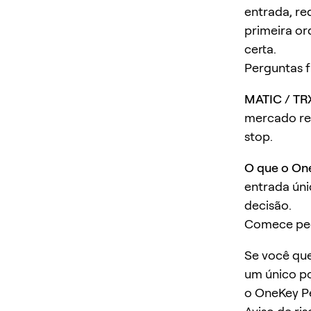
entrada, re
primeira or
certa.
Perguntas 
MATIC / TRX
mercado rec
stop.
O que o On
entrada úni
decisão.
Comece pe
Se você que
um único po
o OneKey P