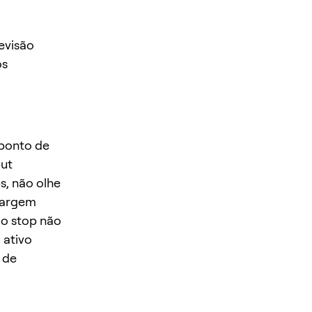
evisão
os
 ponto de
but
s, não olhe
margem
 o stop não
 ativo
 de