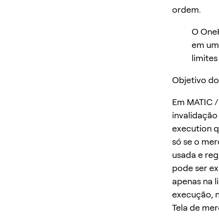
ordem.
O OneK
em um 
limites
Objetivo do
Em MATIC / 
invalidação
execution q
só se o me
usada e reg
pode ser ex
apenas na l
execução, n
Tela de me