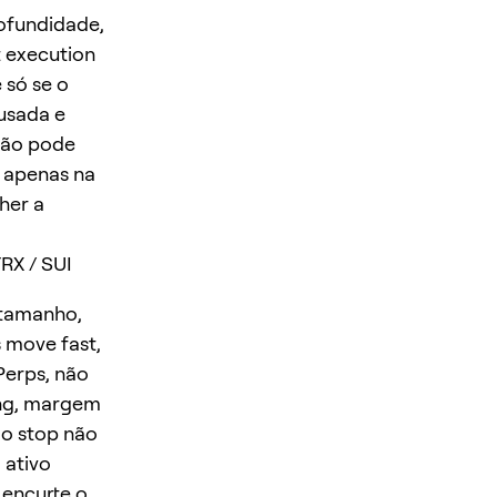
rofundidade,
t execution
 só se o
usada e
 não pode
o apenas na
her a
RX / SUI
 tamanho,
 move fast,
Perps, não
ing, margem
 o stop não
 ativo
 encurte o