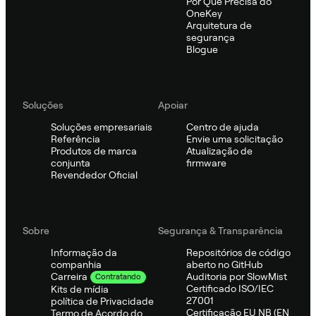
Por Que Precisa do
OneKey
Arquitetura de
segurança
Blogue
Soluções
Apoiar
Soluções empresariais
Centro de ajuda
Referência
Envie uma solicitação
Produtos de marca
Atualização de
conjunta
firmware
Revendedor Oficial
Sobre
Segurança & Transparência
Informação da
Repositórios de código
companhia
aberto no GitHub
Auditoria por SlowMist
Carreira
Contratando
Certificado ISO/IEC
Kits de mídia
27001
política de Privacidade
Certificação EU NB (EN
Termo de Acordo do