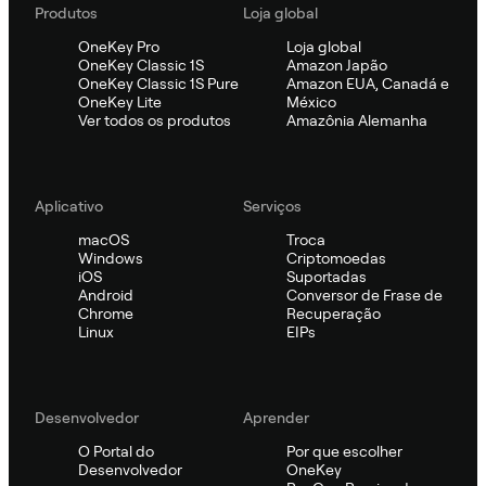
Produtos
Loja global
OneKey Pro
Loja global
OneKey Classic 1S
Amazon Japão
OneKey Classic 1S Pure
Amazon EUA, Canadá e
OneKey Lite
México
Ver todos os produtos
Amazônia Alemanha
Aplicativo
Serviços
macOS
Troca
Windows
Criptomoedas
iOS
Suportadas
Android
Conversor de Frase de
Chrome
Recuperação
Linux
EIPs
Desenvolvedor
Aprender
O Portal do
Por que escolher
Desenvolvedor
OneKey