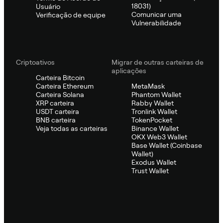
18031)
Usuário
Comunicar uma
Verificação de equipe
Vulnerabilidade
Criptoativos
Migrar de outras carteiras de
aplicações
Carteira Bitcoin
Carteira Ethereum
MetaMask
Carteira Solana
Phantom Wallet
XRP carteira
Rabby Wallet
USDT carteira
Tronlink Wallet
BNB carteira
TokenPocket
Veja todas as carteiras
Binance Wallet
OKX Web3 Wallet
Base Wallet (Coinbase
Wallet)
Exodus Wallet
Trust Wallet