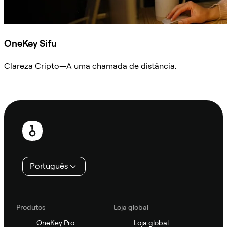
OneKey Sifu
Clareza Cripto—A uma chamada de distância.
Ask Sifu
Rodapé
Português
Produtos
Loja global
OneKey Pro
Loja global