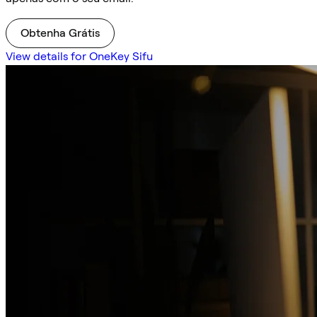
Obtenha Grátis
View details for OneKey Sifu