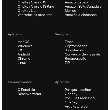
OneKey Classic 1S
Amazon Japão
OneKey Classic 1S Pure
Amazon EUA, Canadá e
OneKey Lite
México
Ver todos os produtos
Amazônia Alemanha
Aplicativo
Serviços
macOS
Troca
Windows
Criptomoedas
iOS
Suportadas
Android
Conversor de Frase de
Chrome
Recuperação
Linux
EIPs
Desenvolvedor
Aprender
O Portal do
Por que escolher
Desenvolvedor
OneKey
Por Que Precisa do
OneKey
Arquitetura de