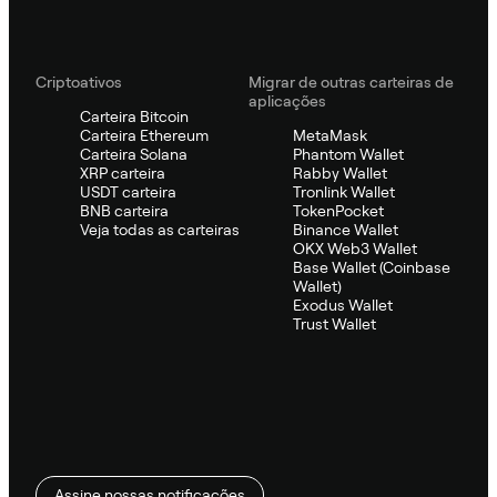
Criptoativos
Migrar de outras carteiras de
aplicações
Carteira Bitcoin
Carteira Ethereum
MetaMask
Carteira Solana
Phantom Wallet
XRP carteira
Rabby Wallet
USDT carteira
Tronlink Wallet
BNB carteira
TokenPocket
Veja todas as carteiras
Binance Wallet
OKX Web3 Wallet
Base Wallet (Coinbase
Wallet)
Exodus Wallet
Trust Wallet
Assine nossas notificações